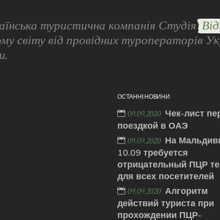
аїнська туристична компанія Студія
Від
ому світу від провідних туроператорів Ук
и.
ОСТАННІ НОВИНИ
Чек-лист пе
09.09.2020
поездкой в ОАЭ
На Мальдив
09.09.2020
10.09 требуется
отрицательный ПЦР те
для всех посетителей
Алгоритм
09.09.2020
действий туриста при
прохождении ПЦР-