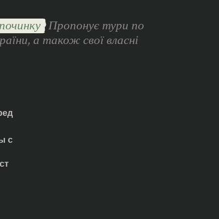
починку
Пропонує тури по
раїни, а також свої власні
ред
ы с
ст