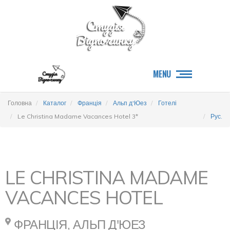
MENU
Головна
Каталог
Франція
Альп д'Юез
Готелі
Le Christina Madame Vacances Hotel 3*
Рус.
LE CHRISTINA MADAME
VACANCES HOTEL
ФРАНЦІЯ, АЛЬП Д'ЮЕЗ