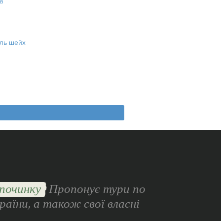
а
ль шейх
починку
Пропонує тури по
раїни, а також свої власні