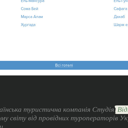
Ель-Мансура
Ель-Гун
Сома Бей
Сафага
Марса Алам
Дахаб
Хургада
Шарм е
Всі готелі
аїнська туристична компанія Студія
Від
ому світу від провідних туроператорів Ук
и.