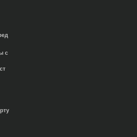
ред
ы с
ст
орту