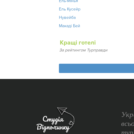
Ель-Мінья
Ель Кусейр
Нувейба
Макаді Бей
Кращі готелі
За рейтингом Турправди
Укр
всь
тур