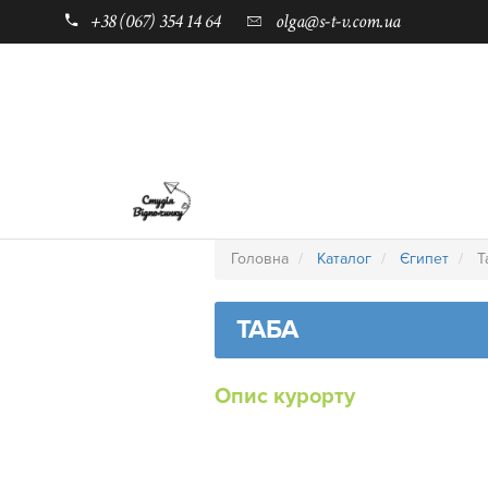
+38 (067) 354 14 64
olga@s-t-v.com.ua
ГОЛОВНА
ТАБОРИ ДЛЯ ДІТЕЙ
Головна
Каталог
Єгипет
Т
ТАБА
Опис курорту