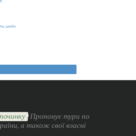
а
ль шейх
починку
Пропонує тури по
раїни, а також свої власні