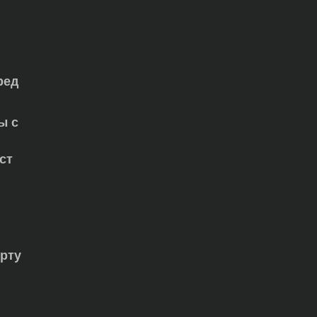
ред
ы с
ст
орту