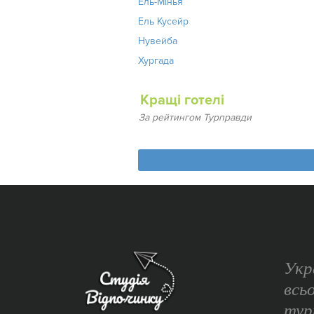
Ель-Мінья
Ель Кусейр
Нувейба
Хургада
Кращі готелі
За рейтингом Турправди
Укр
всь
тур