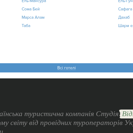
Ель-Мансура
Ель-Гун
Сома Бей
Сафага
Марса Алам
Дахаб
Таба
Шарм е
Всі готелі
аїнська туристична компанія Студія
Від
ому світу від провідних туроператорів Ук
и.