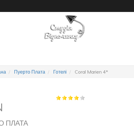
ПОШУК ТУРУ
ГОТЕЛІ
ана
Пуерто Плата
Готелі
Coral Marien 4*
N
О ПЛАТА