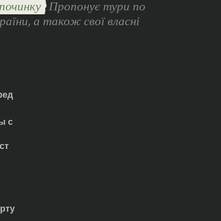
починку
Пропонує тури по
раїни, а також свої власні
ред
ы с
ст
орту