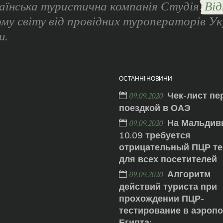
аїнська туристична компанія Студія
Від
ому світу від провідних туроператорів Ук
и.
ОСТАННІ НОВИНИ
Чек-лист пе
09.09.2020
поездкой в ОАЭ
На Мальдив
09.09.2020
10.09 требуется
отрицательный ПЦР те
для всех посетителей
Алгоритм
09.09.2020
действий туриста при
прохождении ПЦР-
тестирование в аэроп
Египта: