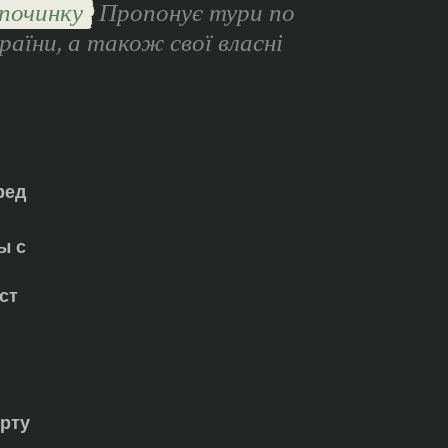
починку
Пропонує тури по
раїни, а також свої власні
ред
ы с
ст
орту