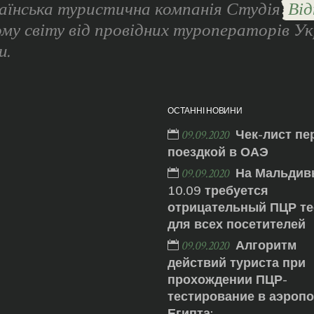
аїнська туристична компанія Студія
Від
ому світу від провідних туроператорів Ук
и.
ОСТАННІ НОВИНИ
Чек-лист пе
09.09.2020
поездкой в ОАЭ
На Мальдив
09.09.2020
10.09 требуется
отрицательный ПЦР те
для всех посетителей
Алгоритм
09.09.2020
действий туриста при
прохождении ПЦР-
тестирование в аэроп
Египта: