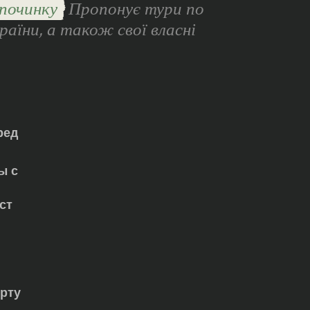
починку
Пропонує тури по
раїни, а також свої власні
ред
ы с
ст
орту