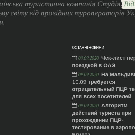
аїнська туристична компанія Студія
Від
ому світу від провідних туроператорів Ук
и.
ОСТАННІ НОВИНИ
Чек-лист пе
09.09.2020
поездкой в ОАЭ
На Мальдив
09.09.2020
10.09 требуется
отрицательный ПЦР те
для всех посетителей
Алгоритм
09.09.2020
действий туриста при
прохождении ПЦР-
тестирование в аэроп
Египта: