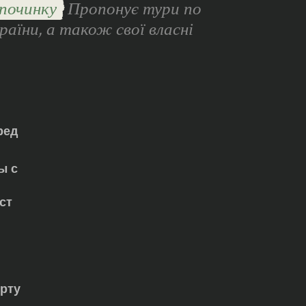
починку
Пропонує тури по
раїни, а також свої власні
ред
ы с
ст
орту