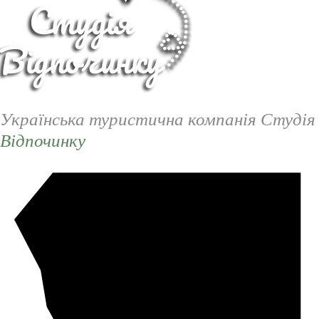
Українська туристична компанія Студія
Відпочинку