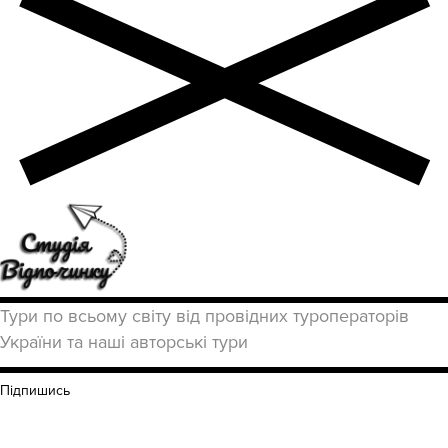
Тури по всьому світу від провідних туроператорів
України та наші авторські тури
Підпишись