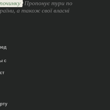
починку
Пропонує тури по
раїни, а також свої власні
ред
ы с
ст
орту