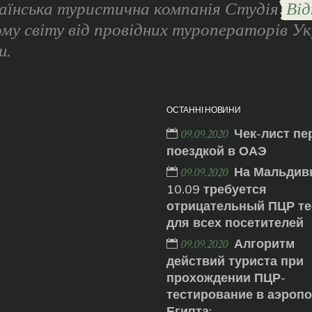
аїнська туристична компанія Студія
Від
ому світу від провідних туроператорів Ук
и.
ОСТАННІ НОВИНИ
Чек-лист пе
09.09.2020
поездкой в ОАЭ
На Мальдив
09.09.2020
10.09 требуется
отрицательный ПЦР те
для всех посетителей
Алгоритм
09.09.2020
действий туриста при
прохождении ПЦР-
тестирование в аэроп
Египта: