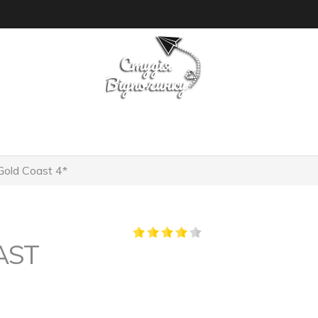
ПОШУК ТУРУ
ГОТЕЛІ
old Coast 4*
AST