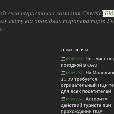
аїнська туристична компанія Студія
Від
ому світу від провідних туроператорів Ук
и.
ОСТАННІ НОВИНИ
Чек-лист пе
09.09.2020
поездкой в ОАЭ
На Мальдив
09.09.2020
10.09 требуется
отрицательный ПЦР те
для всех посетителей
Алгоритм
09.09.2020
действий туриста при
прохождении ПЦР-