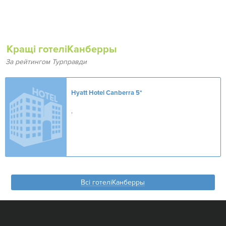
Кращі готеліКанберры
За рейтингом Турправди
Hyatt Hotel Canberra
5*
,
Всі готеліКанберры