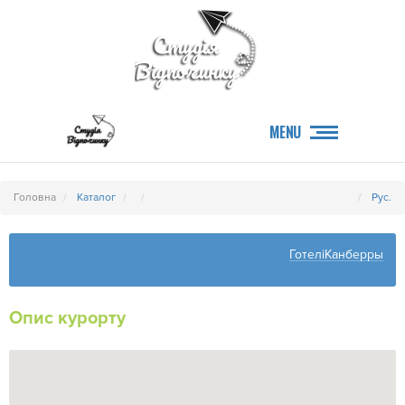
MENU
Головна
Каталог
Рус.
ГотеліКанберры
Опис курорту