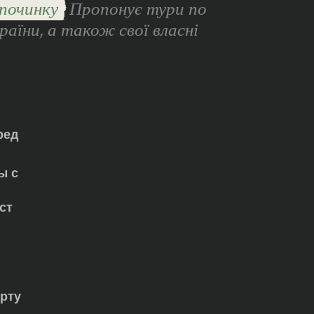
починку
Пропонує тури по
раїни, а також свої власні
ред
ы с
ст
орту