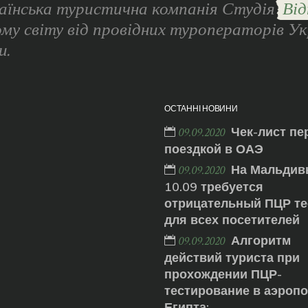
аїнська туристична компанія Студія
Від
ому світу від провідних туроператорів Ук
и.
ОСТАННІ НОВИНИ
Чек-лист пе
09.09.2020
поездкой в ОАЭ
На Мальдив
09.09.2020
10.09 требуется
отрицательный ПЦР те
для всех посетителей
Алгоритм
09.09.2020
действий туриста при
прохождении ПЦР-
тестирование в аэроп
Египта: