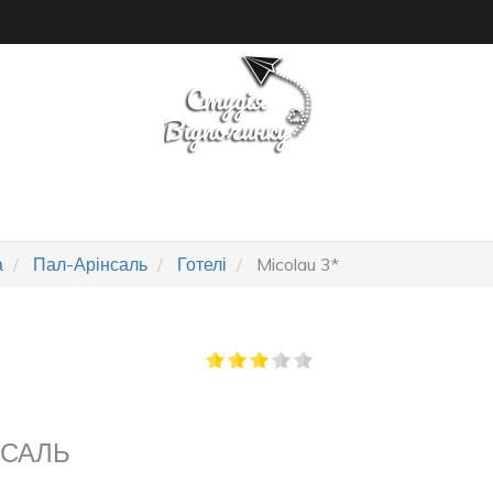
ПОШУК ТУРУ
ГОТЕЛІ
а
Пал-Арінсаль
Готелі
Micolau 3*
НСАЛЬ