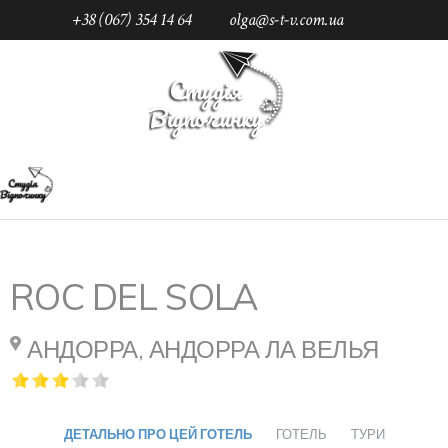
+38 (067) 354 14 64
olga@s-t-v.com.ua
Підпишись
Головна
Каталог
Андорра
Андорра Ла Велья
Готелі
Roc Del Sola 3*
Рус.
ROC DEL SOLA
АНДОРРА, АНДОРРА ЛА ВЕЛЬЯ
ДЕТАЛЬНО ПРО ЦЕЙ ГОТЕЛЬ
ГОТЕЛЬ
ТУРИ