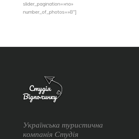
slider_pagination=»no»
number_of_photos=»8″]
Українська туристична
компанія Студія