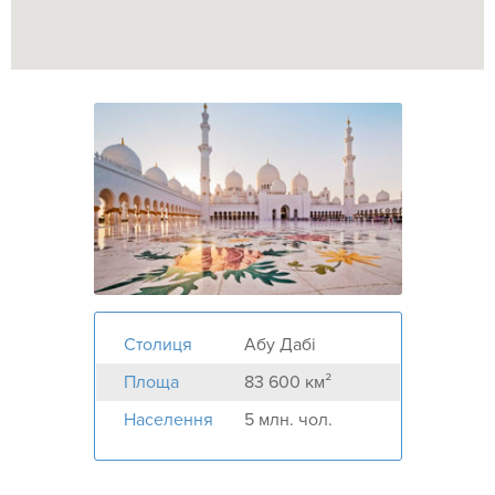
Столиця
Абу Дабі
Площа
83 600 км²
Населення
5 млн. чол.