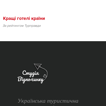
Кращі готелі країни
За рейтингом Турправди
Українська туристична