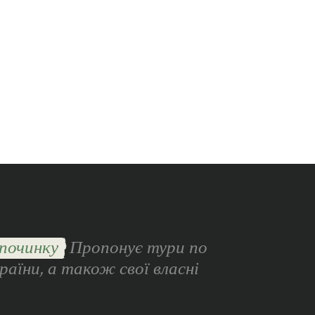
починку
Пропонує тури по
раїни, а також свої власні