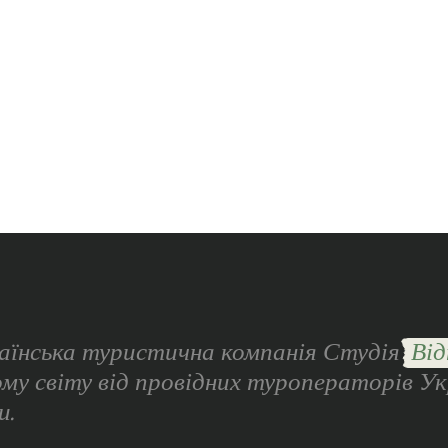
аїнська туристична компанія Студія
Від
ому світу від провідних туроператорів Ук
и.