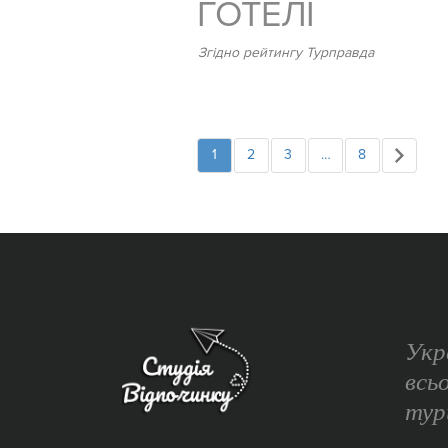
ГОТЕЛІ
Згідно рейтингу Турправда
1
2
3
…
8
Укр
всь
тур