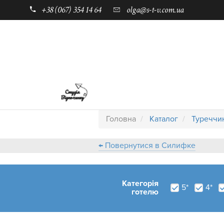
+38 (067) 354 14 64
olga@s-t-v.com.ua
ГОЛОВНА
ТАБОРИ ДЛЯ ДІТЕЙ
Головна
Каталог
Туреччи
← Повернутися в Силифке
Категорія
5*
4*
готелю