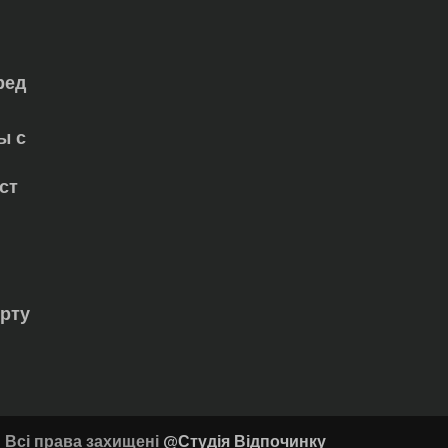
ред
ы с
ст
орту
Всі права захищені
@Студія Відпочинку