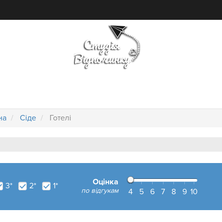
ПОШУК ТУРУ
ГОТЕЛІ
на
Сіде
Готелі
Оцінка
3*
2*
1*
по відгукам
4
5
6
7
8
9
10