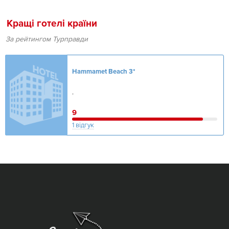
Кращі готелі країни
За рейтингом Турправди
Hammamet Beach
3*
,
9
1 відгук