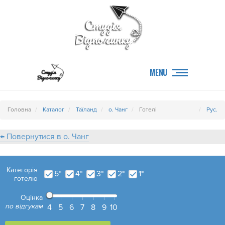
MENU
Головна
Каталог
Таїланд
о. Чанг
Готелі
Рус.
← Повернутися в о. Чанг
Категорія
5*
4*
3*
2*
1*
готелю
Оцінка
по відгукам
4
5
6
7
8
9
10