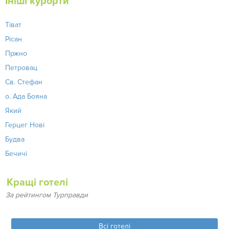
Ініші курорти
Тіват
Рісан
Пржно
Петровац
Св. Стефан
о. Ада Бояна
Який
Герцег Нові
Будва
Бечичі
Кращі готелі
За рейтингом Турправди
Всі готелі