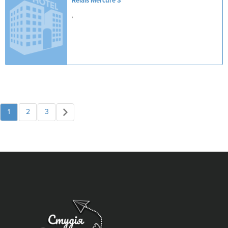
Relais Mercure
3*
,
1
2
3