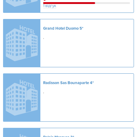
1 відгук
Grand Hotel Duomo
5*
,
Radisson Sas Bounaparte
4*
,