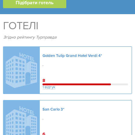
ГОТЕЛІ
Згідно рейтингу Турправда
Golden Tulip Grand Hotel Verdi
4*
,
8
1 відгук
San Carlo
3*
,
6