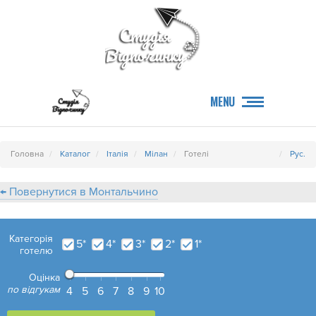
MENU
Головна
Каталог
Італія
Мілан
Готелі
Рус.
← Повернутися в Монтальчино
Категорія
5*
4*
3*
2*
1*
готелю
Оцінка
по відгукам
4
5
6
7
8
9
10