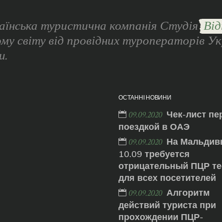
аїнська туристична компанія Студія
Від
ому світу від провідних туроператорів Ук
и.
ОСТАННІ НОВИНИ
Чек-лист пе
09.09.2020
поездкой в ОАЭ
На Мальдив
09.09.2020
10.09 требуется
отрицательный ПЦР те
для всех посетителей
Алгоритм
09.09.2020
действий туриста при
прохождении ПЦР-