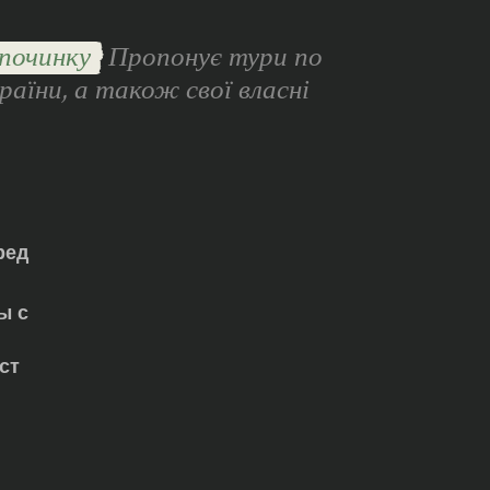
починку
Пропонує тури по
раїни, а також свої власні
ред
ы с
ст