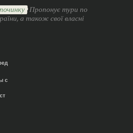
починку
Пропонує тури по
раїни, а також свої власні
ред
ы с
ст