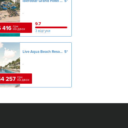
Iberostar Grand Hotel Bavaro
5*
,
9.7
грн
 416
на двох
3 відгуки
Live Aqua Beach Resort Punta Cana
5*
,
грн
44 257
на двох