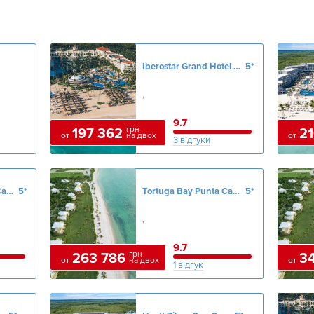
Iberostar Grand Hotel Bavaro
5*
,
9.7
грн
197 362
21
от
на двох
от
3 відгуки
Tortuga Bay Punta Cana
5*
Tortuga Bay Punta Cana
5*
,
9.7
грн
263 786
3
от
на двох
от
1 відгук