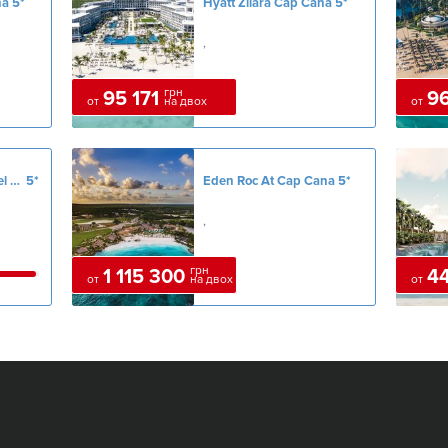
na
5*
Hyatt Zilara Cap Cana
5*
,
грн
95 171
96
от
на двох
от
Iberostar Grand Hotel Bavaro
5*
Eden Roc At Cap Cana
5*
,
грн
1 115 300
4
от
на двох
от