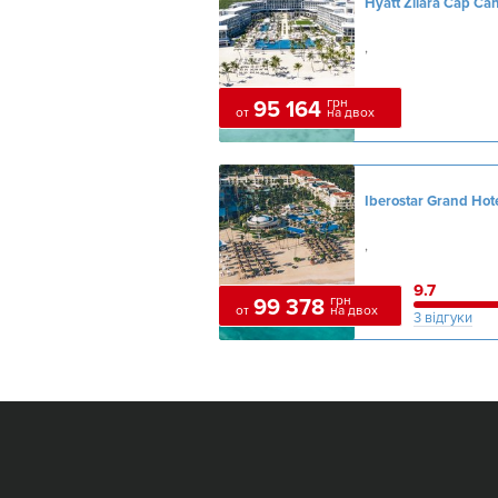
Hyatt Zilara Cap Ca
,
грн
95 164
от
на двох
,
9.7
грн
99 378
от
на двох
3 відгуки