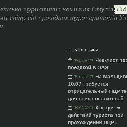
аїнська туристична компанія Студія
Від
ому світу від провідних туроператорів Ук
и.
ОСТАННІ НОВИНИ
Чек-лист пе
09.09.2020
поездкой в ОАЭ
На Мальдив
09.09.2020
10.09 требуется
отрицательный ПЦР те
для всех посетителей
Алгоритм
09.09.2020
действий туриста при
прохождении ПЦР-