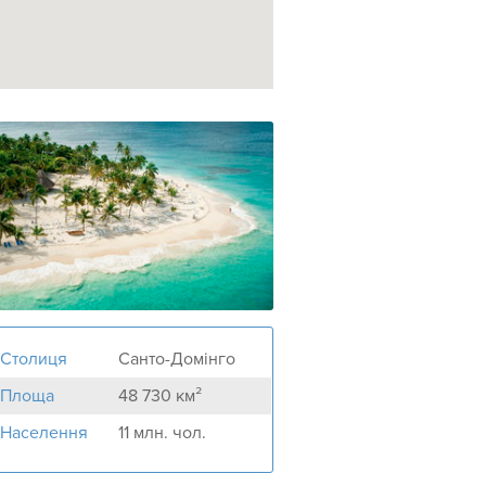
Столиця
Санто-Домінго
Площа
48 730 км²
Населення
11 млн. чол.