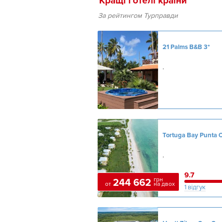
Кращі готелі країни
За рейтингом Турправди
21 Palms B&B
3*
,
,
9.7
грн
244 662
от
на двох
1 відгук