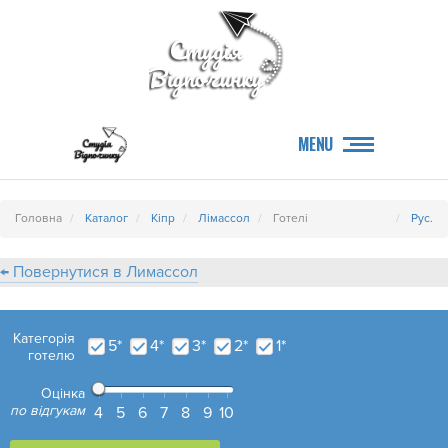
MENU
Головна
Каталог
Кіпр
Лімассол
Готелі
Рус.
← Повернутися в Лимассол
Категорія
5*
4*
3*
2*
1*
готелю
Оцінка
по відгукам
4
5
6
7
8
9
10