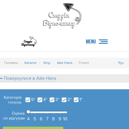
MENU
Головна
Каталог
Кіпр
Айя Напа
Готелі
Рус.
← Повернутися в Айя Напа
Категорія
5*
4*
3*
2*
1*
готелю
Оцінка
по відгукам
4
5
6
7
8
9
10