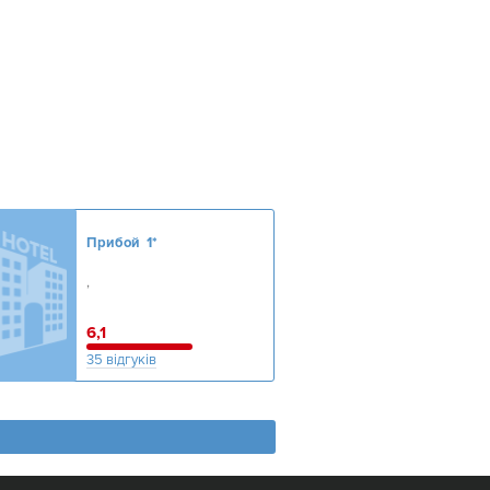
Прибой
1*
,
6,1
35 відгуків