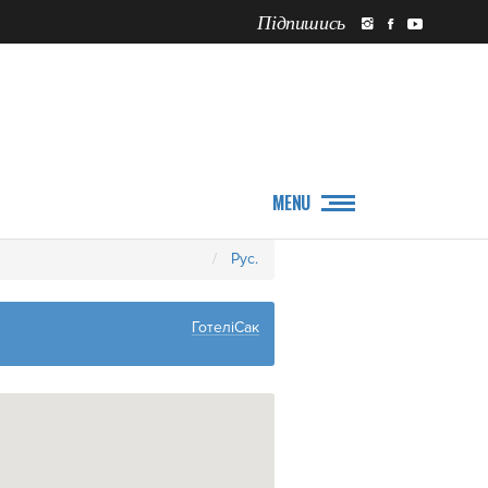
Підпишись
ПРО НАС
НОВИНИ
MENU
Рус.
ГотеліСак