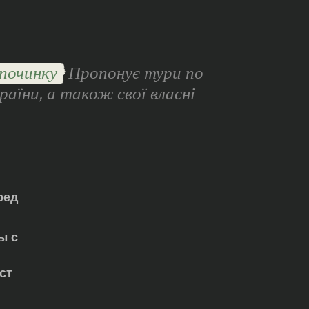
починку
Пропонує тури по
раїни, а також свої власні
ред
ы с
ст