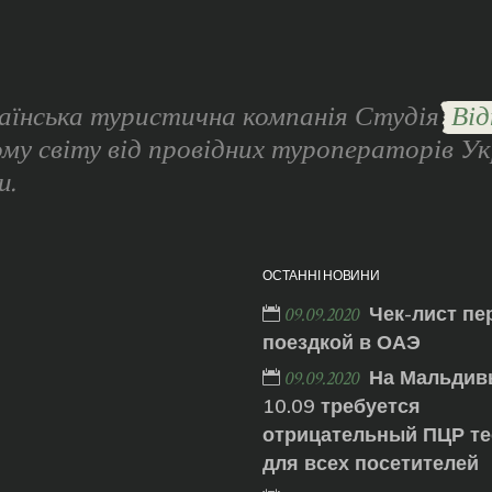
аїнська туристична компанія Студія
Від
ому світу від провідних туроператорів Ук
и.
ОСТАННІ НОВИНИ
Чек-лист пе
09.09.2020
поездкой в ОАЭ
На Мальдив
09.09.2020
10.09 требуется
отрицательный ПЦР те
для всех посетителей