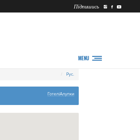
Підпишись
ПРО НАС
НОВИНИ
MENU
Рус.
ГотеліАлупки