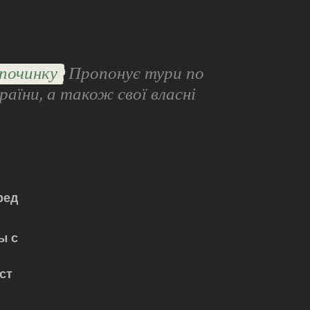
починку
Пропонує тури по
раїни, а також свої власні
ред
ы с
ст