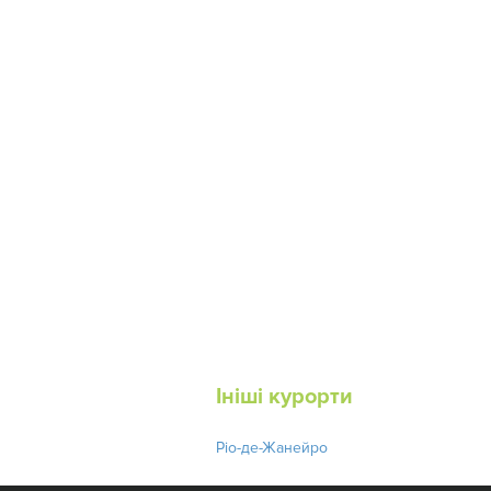
Ініші курорти
Ріо-де-Жанейро