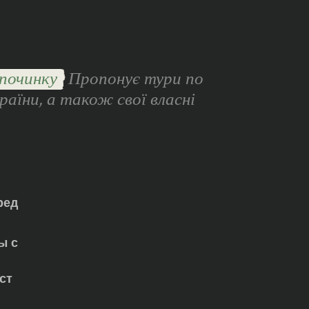
починку
Пропонує тури по
раїни, а також свої власні
ред
ы с
ст