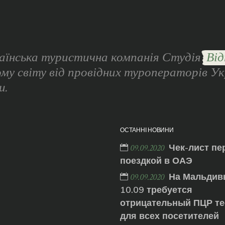
аїнська туристична компанія Студія
Від
ому світу від провідних туроператорів Ук
и.
ОСТАННІ НОВИНИ
Чек-лист пе
09.09.2020
поездкой в ОАЭ
На Мальдив
09.09.2020
10.09 требуется
отрицательный ПЦР те
для всех посетителей