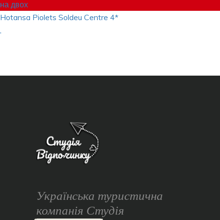
на двох
Hotansa Piolets Soldeu Centre
4*
,
Українська туристична
компанія Студія