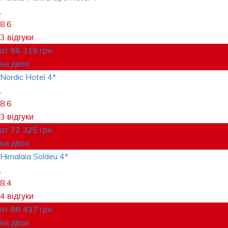
,
8.6
3 відгуки
от
96 319
грн
на двох
Nordic Hotel
4*
,
8.6
3 відгуки
от
72 325
грн
на двох
Himalaia Soldeu
4*
,
8.4
4 відгуки
от
86 437
грн
на двох