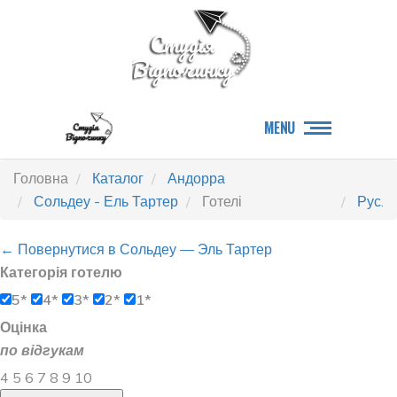
MENU
Головна
Каталог
Андорра
Сольдеу - Ель Тартер
Готелі
Рус.
← Повернутися в Сольдеу — Эль Тартер
Категорія готелю
5*
4*
3*
2*
1*
Оцінка
по відгукам
4
5
6
7
8
9
10