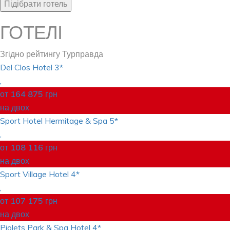
ГОТЕЛІ
Згідно рейтингу Турправда
Del Clos Hotel
3*
,
от
164 875
грн
на двох
Sport Hotel Hermitage & Spa
5*
,
от
108 116
грн
на двох
Sport Village Hotel
4*
,
от
107 175
грн
на двох
Piolets Park & Spa Hotel
4*