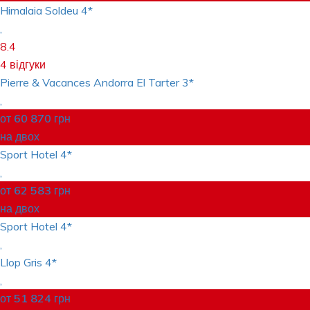
Himalaia Soldeu
4*
,
8.4
4 відгуки
Pierre & Vacances Andorra El Tarter
3*
,
от
60 870
грн
на двох
Sport Hotel
4*
,
от
62 583
грн
на двох
Sport Hotel
4*
,
Llop Gris
4*
,
от
51 824
грн